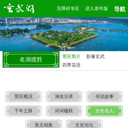
无障碍专区
进入老年版
导航
景区简介
影像玄武
名湖揽胜
四季花语
景区概况
湖名沿革
传说故事
千年之路
诗词楹联
文化名人
美文锦集
文史论坛