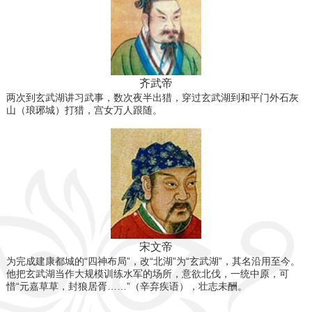
齐武帝
两次到玄武湖讲习武事，数次夜半出猎，穿过玄武湖到和平门外石灰
山（琅琊城）打猎，宫女万人跟随。
宋文帝
为完成建康都城的“四神布局”，改“北湖”为“玄武湖”，其名沿用至今。
他把玄武湖当作大规模训练水军的场所，意欲北伐，一统中原，可
惜“元嘉草草，封狼居胥……”（辛弃疾语），壮志未酬。