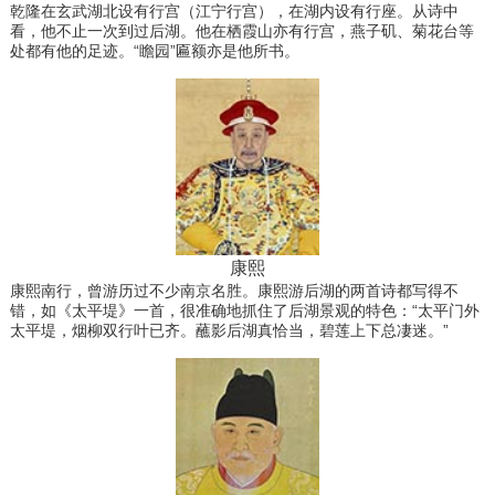
乾隆在玄武湖北设有行宫（江宁行宫），在湖内设有行座。从诗中
看，他不止一次到过后湖。他在栖霞山亦有行宫，燕子矶、菊花台等
处都有他的足迹。“瞻园”匾额亦是他所书。
康熙
康熙南行，曾游历过不少南京名胜。康熙游后湖的两首诗都写得不
错，如《太平堤》一首，很准确地抓住了后湖景观的特色：“太平门外
太平堤，烟柳双行叶已齐。蘸影后湖真恰当，碧莲上下总凄迷。”