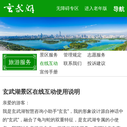
无障碍专区
进入老年版
导航
景区服务
管理规定
志愿服务
旅游服务
在线互动
联系我们
投诉建议
宣传手册
玄武湖景区在线互动使用说明
亲爱的游客：
我是玄武湖智慧咨询小助手“玄玄”，我的形象设计源自神话中
的“玄武”，融合了龟与蛇的双重特征，是玄武湖专属的小使