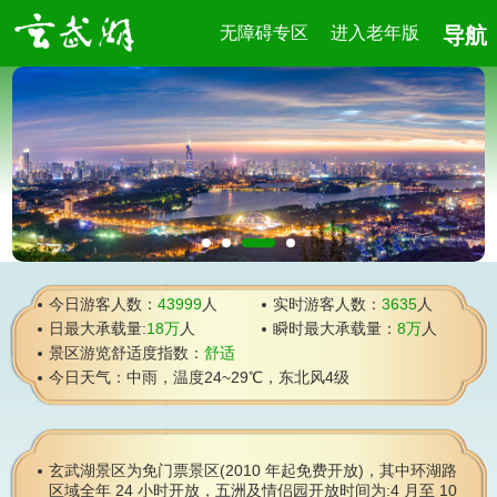
湖路区域全年 24 小时开放，五洲及情侣园开放时间为:4
无障碍专区
进入老年版
导航
月至 10 月 6:00-22:00，11 月至次年 3月 6:00-21:00。
微信公众号
智慧导览小程序
今日游客人数：
43999
人
实时游客人数：
3635
人
日最大承载量:
18万
人
瞬时最大承载量：
8万
人
景区游览舒适度指数：
舒适
今日天气：中雨，温度24~29℃，东北风4级
玄武湖景区为免门票景区(2010 年起免费开放)，其中环湖路
区域全年 24 小时开放，五洲及情侣园开放时间为:4 月至 10