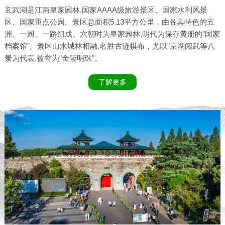
玄武湖是江南皇家园林,国家AAAA级旅游景区、国家水利风景
区、国家重点公园。景区总面积5.13平方公里，由各具特色的五
洲、一园、一路组成。六朝时为皇家园林,明代为保存黄册的"国家
档案馆”。景区山水城林相融,名胜古迹棋布，尤以"京湖阅武等八
景为代表,被誉为"金陵明珠"。
了解更多