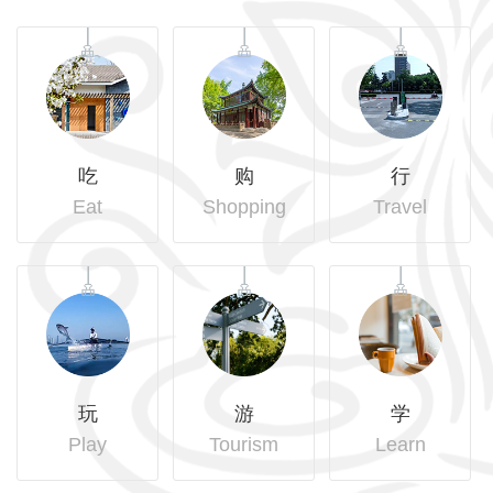
吃
购
行
Eat
Shopping
Travel
玩
游
学
Play
Tourism
Learn