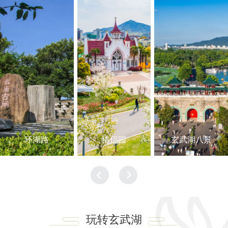
环湖路
情侣园
玄武湖八景
玩转玄武湖