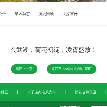
公告
景区动态
历史回顾
央媒宣传
玄武湖：荷花初绽，凌霄盛放！
返回上一页
返回至“5A创建进行时”页面
名胜区
夫子庙秦淮风光带
雨花台风景区