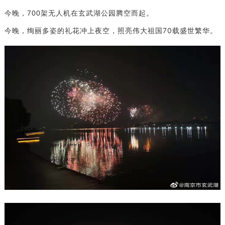
今晚，700架无人机在玄武湖公园腾空而起。
绚丽多姿的礼花冲上夜空，照亮伟大祖国70载盛世繁华。
今晚，