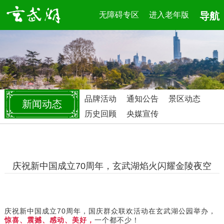
无障碍专区
进入老年版
导航
品牌活动
通知公告
景区动态
新闻动态
历史回顾
央媒宣传
庆祝新中国成立70周年，玄武湖焰火闪耀金陵夜空
庆祝新中国成立70周年，国庆
群众联欢活动在玄武湖公园举办，
惊喜、震撼、感动、美好，
一个都不少！