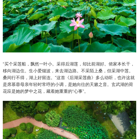
“买个采莲船，飘然一叶小。采得后湖莲，却比前湖好。侬家本长干，
移向湖边住。生小爱烟波，来去湖边路。不采陌上桑，但采湖中莲。
桑间行不得，湖上好留连。”这首《后湖采莲曲》多么动听，也许这就
是席慕蓉母亲年轻时常哼的小调，是她向往的天籁之音。玄武湖的荷
花应是她的梦中之花，藏着她重重的“心事”。