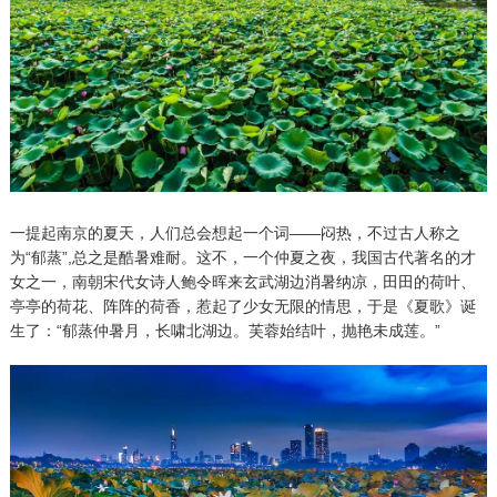
一提起南京的夏天，人们总会想起一个词——闷热，不过古人称之
为“郁蒸”,总之是酷暑难耐。这不，一个仲夏之夜，我国古代著名的才
女之一，南朝宋代女诗人鲍令晖来玄武湖边消暑纳凉，田田的荷叶、
亭亭的荷花、阵阵的荷香，惹起了少女无限的情思，于是《夏歌》诞
生了：“郁蒸仲暑月，长啸北湖边。芙蓉始结叶，抛艳未成莲。”