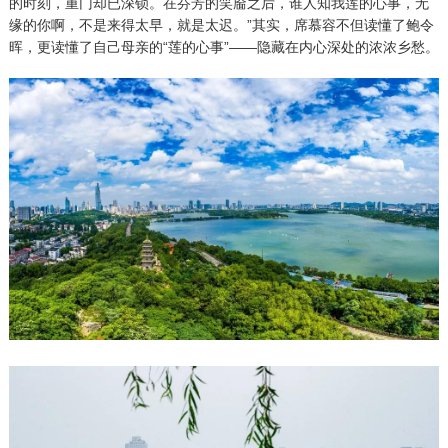
的时刻，重门却已深锁。在芬芳的笑靥之后，谁人知我莲的心事，无
缘的你啊，不是来得太早，就是太迟。”其实，席慕容不但读懂了鲍令
晖，更读懂了自己母亲的“莲的心事”——隐藏在内心深处的浓浓乡愁。