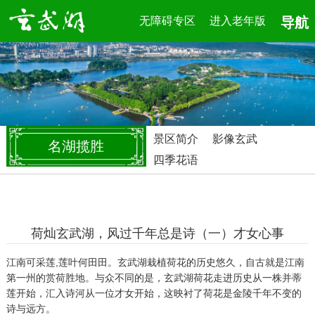
无障碍专区
进入老年版
导航
景区简介
影像玄武
名湖揽胜
四季花语
荷灿玄武湖，风过千年总是诗（一）才女心事
江南可采莲,莲叶何田田。玄武湖栽植荷花的历史悠久，自古就是江南
第一州的赏荷胜地。与众不同的是，玄武湖荷花走进历史从一株并蒂
莲开始，汇入诗河从一位才女开始，这映衬了荷花是金陵千年不变的
诗与远方。