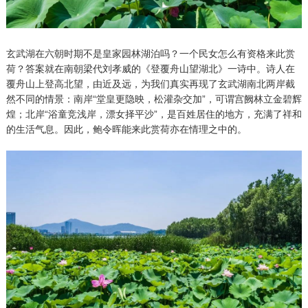
玄武湖在六朝时期不是皇家园林湖泊吗？一个民女怎么有资格来此赏
荷？答案就在南朝梁代刘孝威的《登覆舟山望湖北》一诗中。诗人在
覆舟山上登高北望，由近及远，为我们真实再现了玄武湖南北两岸截
然不同的情景：南岸“堂皇更隐映，松灌杂交加”，可谓宫阙林立金碧辉
煌；北岸“浴童竞浅岸，漂女择平沙”，是百姓居住的地方，充满了祥和
的生活气息。因此，鲍令晖能来此赏荷亦在情理之中的。