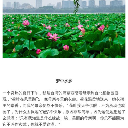
梦中水乡
一个炎热的夏日下午，移居台湾的席慕蓉陪着母亲到台北植物园游
玩，“荷叶在风里翻飞，像母亲今天的衣裳。荷花温柔地送来，她衣褶
里的暗香，而我的母亲仍然不快乐。” 荷叶接天争供眼，不为所动也就
罢了，为什么固执地“仍然”不快乐，原因非常简单，因为这使她想起了
玄武湖：“只有我知道是什么缘故，唉，美丽的母亲啊，你总不能因为
它不叫作玄武，你就不爱这湖。”